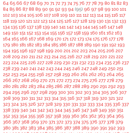
64
65
66
67
68
69
70
71
72
73
74
75
76
77
78
79
80
81
82
83
84
85
86
87
88
89
90
91
92
93
94
(95)
96
97
98
99
100
101
102
103
104
105
106
107
108
109
110
111
112
113
114
115
116
117
118
119
120
121
122
123
124
125
126
127
128
129
130
131
132
133
134
135
136
137
138
139
140
141
142
143
144
145
146
147
148
149
150
151
152
153
154
155
156
157
158
159
160
161
162
163
164
165
166
167
168
169
170
171
172
173
174
175
176
177
178
179
180
181
182
183
184
185
186
187
188
189
190
191
192
193
194
195
196
197
198
199
200
201
202
203
204
205
206
207
208
209
210
211
212
213
214
215
216
217
218
219
220
221
222
223
224
225
226
227
228
229
230
231
232
233
234
235
236
237
238
239
240
241
242
243
244
245
246
247
248
249
250
251
252
253
254
255
256
257
258
259
260
261
262
263
264
265
266
267
268
269
270
271
272
273
274
275
276
277
278
279
280
281
282
283
284
285
286
287
288
289
290
291
292
293
294
295
296
297
298
299
300
301
302
303
304
305
306
307
308
309
310
311
312
313
314
315
316
317
318
319
320
321
322
323
324
325
326
327
328
329
330
331
332
333
334
335
336
337
338
339
340
341
342
343
344
345
346
347
348
349
350
351
352
353
354
355
356
357
358
359
360
361
362
363
364
365
366
367
368
369
370
371
372
373
374
375
376
377
378
379
380
381
382
383
384
385
386
387
388
389
390
391
392
393