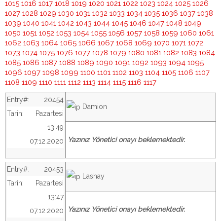
1015
1016
1017
1018
1019
1020
1021
1022
1023
1024
1025
1026
1027
1028
1029
1030
1031
1032
1033
1034
1035
1036
1037
1038
1039
1040
1041
1042
1043
1044
1045
1046
1047
1048
1049
1050
1051
1052
1053
1054
1055
1056
1057
1058
1059
1060
1061
1062
1063
1064
1065
1066
1067
1068
1069
1070
1071
1072
1073
1074
1075
1076
1077
1078
1079
1080
1081
1082
1083
1084
1085
1086
1087
1088
1089
1090
1091
1092
1093
1094
1095
1096
1097
1098
1099
1100
1101
1102
1103
1104
1105
1106
1107
1108
1109
1110
1111
1112
1113
1114
1115
1116
1117
Entry#:
20454
Damion
Tarih:
Pazartesi
13:49
Yazınız Yönetici onayı beklemektedir.
07.12.2020
Entry#:
20453
Lashay
Tarih:
Pazartesi
13:47
Yazınız Yönetici onayı beklemektedir.
07.12.2020