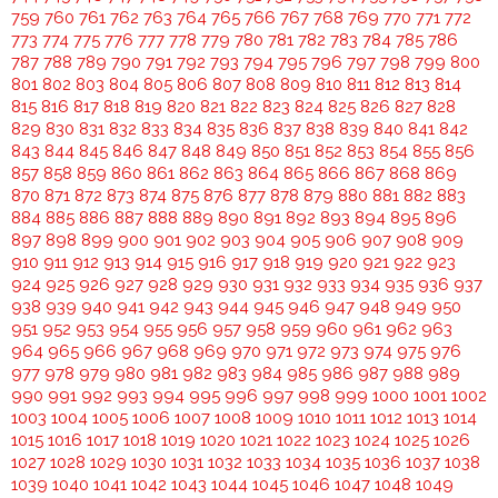
759
760
761
762
763
764
765
766
767
768
769
770
771
772
773
774
775
776
777
778
779
780
781
782
783
784
785
786
787
788
789
790
791
792
793
794
795
796
797
798
799
800
801
802
803
804
805
806
807
808
809
810
811
812
813
814
815
816
817
818
819
820
821
822
823
824
825
826
827
828
829
830
831
832
833
834
835
836
837
838
839
840
841
842
843
844
845
846
847
848
849
850
851
852
853
854
855
856
857
858
859
860
861
862
863
864
865
866
867
868
869
870
871
872
873
874
875
876
877
878
879
880
881
882
883
884
885
886
887
888
889
890
891
892
893
894
895
896
897
898
899
900
901
902
903
904
905
906
907
908
909
910
911
912
913
914
915
916
917
918
919
920
921
922
923
924
925
926
927
928
929
930
931
932
933
934
935
936
937
938
939
940
941
942
943
944
945
946
947
948
949
950
951
952
953
954
955
956
957
958
959
960
961
962
963
964
965
966
967
968
969
970
971
972
973
974
975
976
977
978
979
980
981
982
983
984
985
986
987
988
989
990
991
992
993
994
995
996
997
998
999
1000
1001
1002
1003
1004
1005
1006
1007
1008
1009
1010
1011
1012
1013
1014
1015
1016
1017
1018
1019
1020
1021
1022
1023
1024
1025
1026
1027
1028
1029
1030
1031
1032
1033
1034
1035
1036
1037
1038
1039
1040
1041
1042
1043
1044
1045
1046
1047
1048
1049